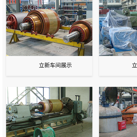
立新车间展示