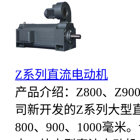
Z系列直流电动机
产品介绍：Z800、Z9
司新开发的Z系列大型
800、900、1000