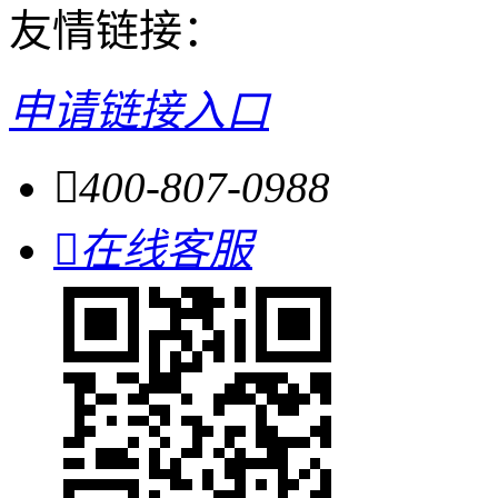
友情链接：
申请链接入口

400-807-0988

在线客服