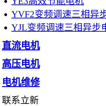
YE3高效节能电机
YVF2变频调速三相异
YJL变频调速三相异步
直流电机
高压电机
电机维修
联系立新