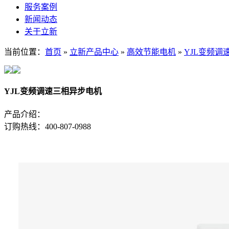
服务案例
新闻动态
关于立新
当前位置：
首页
»
立新产品中心
»
高效节能电机
»
YJL变频调
YJL变频调速三相异步电机
产品介绍：
订购热线：
400-807-0988