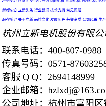
产品中心
永磁同步电机
高效节能电机
直流电机
高压电机
电机
新闻中心
立新头条
行业新闻
技术支持
常见问题
品牌简介
关于立新
品牌文化
发展历程
荣誉资质
公司风采
生产
杭州立新电机股份有限公
联系电话：400-807-0988
传真号码：0571-8760325
客服 Q Q：2694148999
企业邮箱：hzlxdj@163.c
公司地址：杭州市富阳区