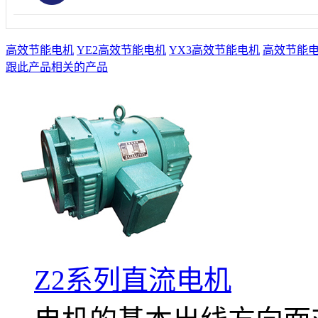
高效节能电机
YE2高效节能电机
YX3高效节能电机
高效节能
跟此产品相关的产品
Z2系列直流电机